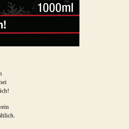
m
bei
ich!
wein
ltlich.