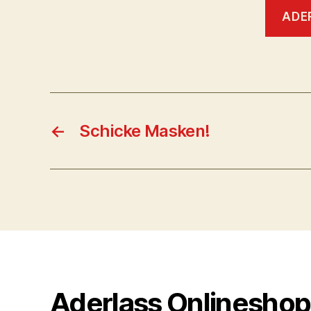
ADE
←
Schicke Masken!
Aderlass Onlineshop