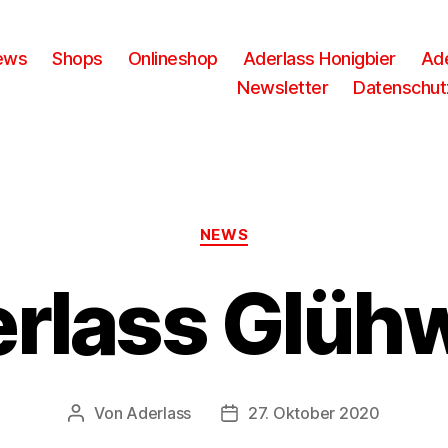
ews
Shops
Onlineshop
Aderlass Honigbier
Ade
Newsletter
Datenschut
Kategorien
NEWS
rlass Glüh
Von
Aderlass
27. Oktober 2020
Beitragsautor
Beitragsdatum