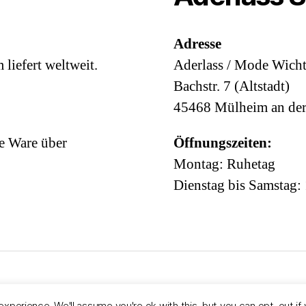
Adresse
iefert weltweit.
Aderlass / Mode Wicht
Bachstr. 7 (Altstadt)
45468 Mülheim an de
e Ware über
Öffnungszeiten:
Montag: Ruhetag
Dienstag bis Samstag:
Powered by WordPress
xperience. We'll assume you're ok with this, but you can opt-out if