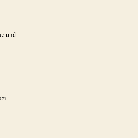
ue und
per