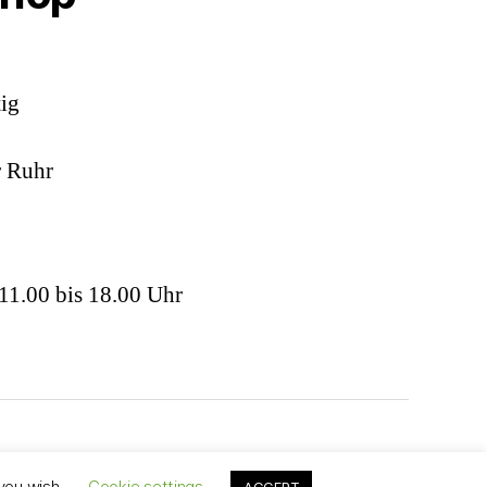
ig
r Ruhr
 11.00 bis 18.00 Uhr
Nach oben
↑
 you wish.
Cookie settings