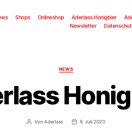
ews
Shops
Onlineshop
Aderlass Honigbier
Ade
Newsletter
Datenschut
Kategorien
NEWS
rlass Honig
Von
Aderlass
8. Juli 2023
Beitragsautor
Beitragsdatum