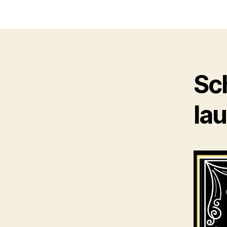
Sc
lau