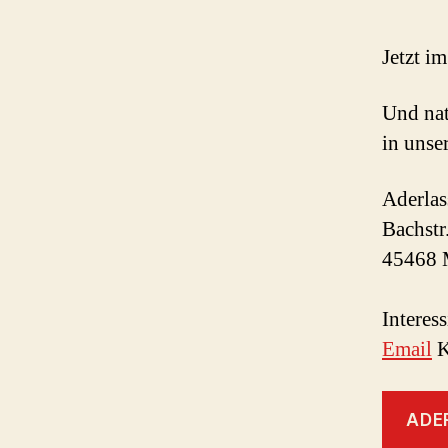
Jetzt i
Und nat
in unse
Aderla
Bachstr.
45468 
Interes
Email
K
ADER